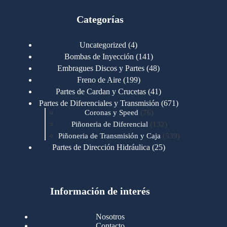
Categorías
4
Uncategorized
4
productos
141
Bombas de Inyección
141
productos
48
Embragues Discos y Partes
48
productos
199
Freno de Aire
199
productos
41
Partes de Cardan y Crucetas
41
productos
671
Partes de Diferenciales y Transmisión
671
76
productos
Coronas y Speed
76
productos
132
Piñoneria de Diferencial
132
productos
539
Piñoneria de Transmisión y Caja
539
productos
25
Partes de Dirección Hidráulica
25
productos
1
Partes de Transmisión y Caja
1
producto
1346
Partes para Motor
1346
productos
123
Motores Caterpillar
123
productos
Información de interés
723
Motores Cummins
723
productos
145
Cummins 4BT 6BT
145
productos
77
Cummins 6CT
77
Nosotros
productos
148
Cummins B/C 855
148
Contacto