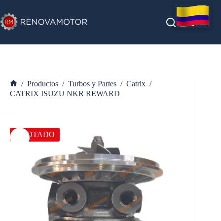
Saltar
al
contenido
/
Productos
/
Turbos y Partes
/
Catrix
/
Inicio
CATRIX ISUZU NKR REWARD
AGOTADO