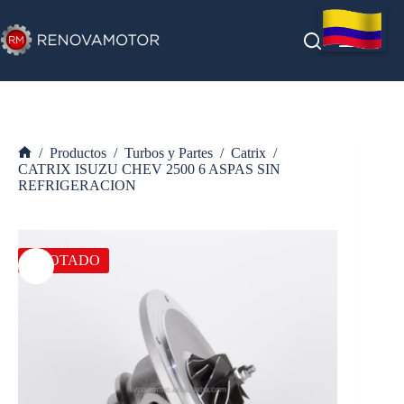
Saltar
al
contenido
/
Productos
/
Turbos y Partes
/
Catrix
/
Inicio
CATRIX ISUZU CHEV 2500 6 ASPAS SIN
REFRIGERACION
AGOTADO