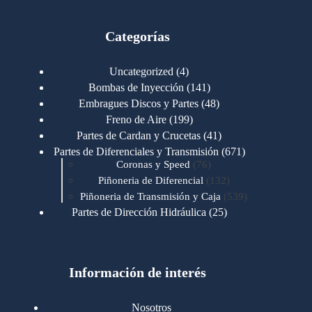
Categorías
4
Uncategorized
4
productos
141
Bombas de Inyección
141
productos
48
Embragues Discos y Partes
48
productos
199
Freno de Aire
199
productos
41
Partes de Cardan y Crucetas
41
productos
671
Partes de Diferenciales y Transmisión
671
76
productos
Coronas y Speed
76
productos
132
Piñoneria de Diferencial
132
productos
539
Piñoneria de Transmisión y Caja
539
productos
25
Partes de Dirección Hidráulica
25
productos
1
Partes de Transmisión y Caja
1
producto
1346
Partes para Motor
1346
productos
123
Motores Caterpillar
123
productos
Información de interés
723
Motores Cummins
723
productos
145
Cummins 4BT 6BT
145
productos
77
Cummins 6CT
77
Nosotros
productos