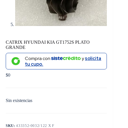
CATRIX HYUNDAI KIA GT1752S PLATO
GRANDE
Compra con
y
solicita
tu cupo.
$
0
Sin existencias
SKU:
433352-0032/122 X F