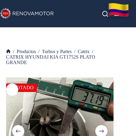
Saltar
al
contenido
/
Productos
/
Turbos y Partes
/
Catrix
/
Inicio
CATRIX HYUNDAI KIA GT1752S PLATO
GRANDE
AGOTADO