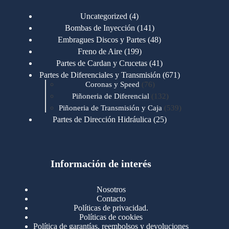
4
Uncategorized
4
productos
141
Bombas de Inyección
141
productos
48
Embragues Discos y Partes
48
productos
199
Freno de Aire
199
productos
41
Partes de Cardan y Crucetas
41
productos
671
Partes de Diferenciales y Transmisión
671
76
productos
Coronas y Speed
76
productos
132
Piñoneria de Diferencial
132
productos
539
Piñoneria de Transmisión y Caja
539
productos
25
Partes de Dirección Hidráulica
25
productos
1
Partes de Transmisión y Caja
1
producto
1346
Partes para Motor
1346
productos
123
Motores Caterpillar
123
productos
Información de interés
723
Motores Cummins
723
productos
145
Cummins 4BT 6BT
145
productos
77
Cummins 6CT
77
Nosotros
productos
148
Cummins B/C 855
148
Contacto
productos
14
Cummins ISF
14
Políticas de privacidad.
productos
35
Cummins ISM
35
Políticas de cookies
productos
Política de garantías, reembolsos y devoluciones
100
Cummins ISX
100