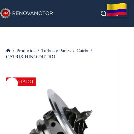
Saltar
al
contenido
/
Productos
/
Turbos y Partes
/
Catrix
/
Inicio
CATRIX HINO DUTRO
AGOTADO