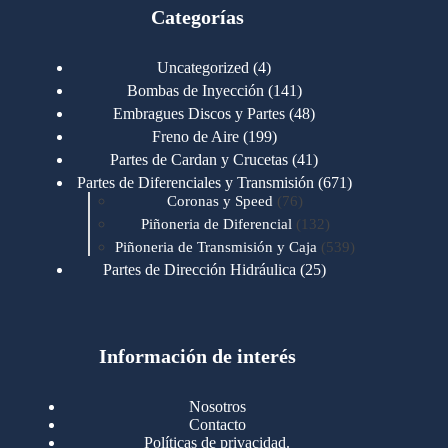
Categorías
4
Uncategorized
4
productos
141
Bombas de Inyección
141
productos
48
Embragues Discos y Partes
48
productos
199
Freno de Aire
199
productos
41
Partes de Cardan y Crucetas
41
productos
671
Partes de Diferenciales y Transmisión
671
76
productos
Coronas y Speed
76
productos
132
Piñoneria de Diferencial
132
productos
539
Piñoneria de Transmisión y Caja
539
productos
25
Partes de Dirección Hidráulica
25
productos
1
Partes de Transmisión y Caja
1
producto
1346
Partes para Motor
1346
productos
123
Motores Caterpillar
123
productos
Información de interés
723
Motores Cummins
723
productos
145
Cummins 4BT 6BT
145
productos
77
Cummins 6CT
77
Nosotros
productos
148
Cummins B/C 855
148
Contacto
productos
14
Cummins ISF
14
Políticas de privacidad.