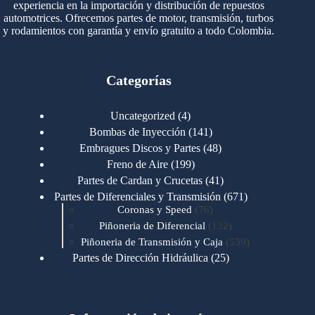
experiencia en la importación y distribución de repuestos
automotrices. Ofrecemos partes de motor, transmisión, turbos
y rodamientos con garantía y envío gratuito a todo Colombia.
Categorías
4
Uncategorized
4
productos
141
Bombas de Inyección
141
productos
48
Embragues Discos y Partes
48
productos
199
Freno de Aire
199
productos
41
Partes de Cardan y Crucetas
41
productos
671
Partes de Diferenciales y Transmisión
671
76
productos
Coronas y Speed
76
productos
132
Piñoneria de Diferencial
132
productos
539
Piñoneria de Transmisión y Caja
539
productos
25
Partes de Dirección Hidráulica
25
productos
1
Partes de Transmisión y Caja
1
producto
1346
Partes para Motor
1346
productos
123
Motores Caterpillar
123
productos