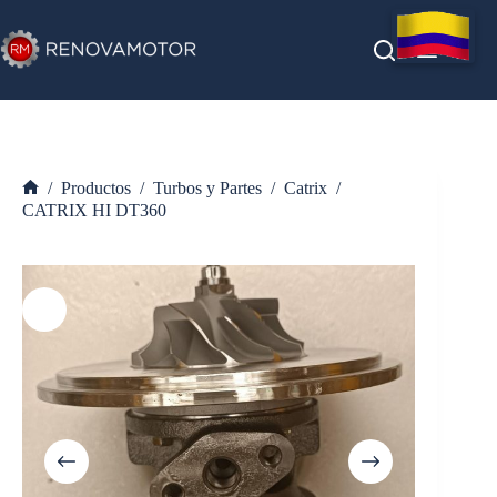
Saltar
al
contenido
/
Productos
/
Turbos y Partes
/
Catrix
/
Inicio
CATRIX HI DT360