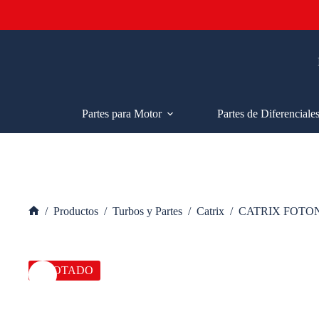
Saltar
al
contenido
Partes para Motor
Partes de Diferenciale
/
Productos
/
Turbos y Partes
/
Catrix
/
CATRIX FOTO
Inicio
AGOTADO