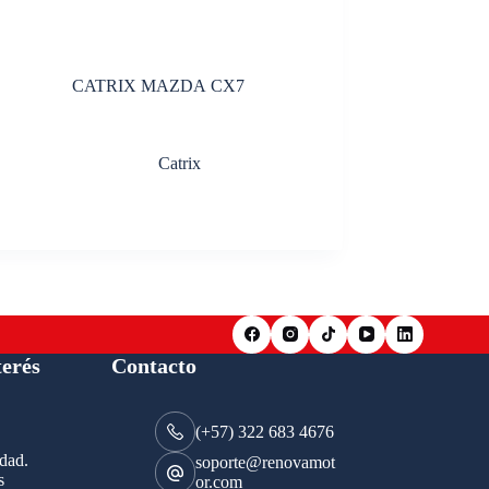
CATRIX MAZDA CX7
Catrix
terés
Contacto
(+57) 322 683 4676
idad.
soporte@renovamot
s
or.com