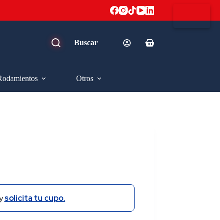
Carro
de
compra
Rodamientos
Otros
y
solicita tu cupo.