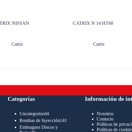
TRIX NISSAN
CATRIX N 14 HT60
Catrix
Catrix
Categorías
Información de in
4
Uncategorized
4
Nosotros
productos
Contacto
141
Bombas de Inyección
141
Políticas de privac
productos
Embragues Discos y
Políticas de cookie