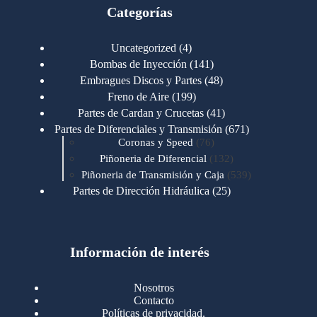
Categorías
4
Uncategorized
4
productos
141
Bombas de Inyección
141
productos
48
Embragues Discos y Partes
48
productos
199
Freno de Aire
199
productos
41
Partes de Cardan y Crucetas
41
productos
671
Partes de Diferenciales y Transmisión
671
76
productos
Coronas y Speed
76
productos
132
Piñoneria de Diferencial
132
productos
539
Piñoneria de Transmisión y Caja
539
productos
25
Partes de Dirección Hidráulica
25
productos
1
Partes de Transmisión y Caja
1
producto
1346
Partes para Motor
1346
productos
123
Motores Caterpillar
123
productos
Información de interés
723
Motores Cummins
723
productos
145
Cummins 4BT 6BT
145
productos
77
Cummins 6CT
77
Nosotros
productos
148
Cummins B/C 855
148
Contacto
productos
14
Cummins ISF
14
Políticas de privacidad.