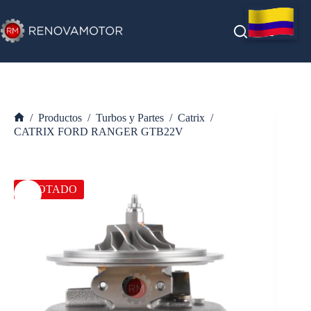
Saltar
al
contenido
/
Productos
/
Turbos y Partes
/
Catrix
/
Inicio
CATRIX FORD RANGER GTB22V
AGOTADO