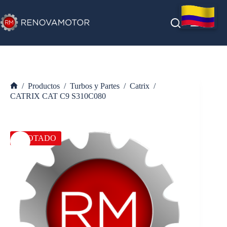
Saltar
al
contenido
/
Productos
/
Turbos y Partes
/
Catrix
/
Inicio
CATRIX CAT C9 S310C080
AGOTADO