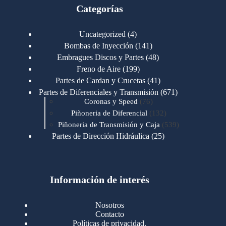
Categorías
4
Uncategorized
4
productos
141
Bombas de Inyección
141
productos
48
Embragues Discos y Partes
48
productos
199
Freno de Aire
199
productos
41
Partes de Cardan y Crucetas
41
productos
671
Partes de Diferenciales y Transmisión
671
76
productos
Coronas y Speed
76
productos
132
Piñoneria de Diferencial
132
productos
539
Piñoneria de Transmisión y Caja
539
productos
25
Partes de Dirección Hidráulica
25
productos
1
Partes de Transmisión y Caja
1
producto
1346
Partes para Motor
1346
productos
123
Motores Caterpillar
123
productos
Información de interés
723
Motores Cummins
723
productos
145
Cummins 4BT 6BT
145
productos
77
Cummins 6CT
77
Nosotros
productos
148
Cummins B/C 855
148
Contacto
productos
14
Cummins ISF
14
Políticas de privacidad.