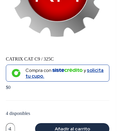
CATRIX CAT C9 / 325C
Compra con
y
solicita
tu cupo.
$
0
4 disponibles
CATRIX
Añadir al carrito
CAT