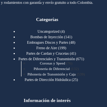
y rodamientos con garantía y envío gratuito a todo Colombia.
Categorías
4
Uncategorized
4
productos
141
Bombas de Inyección
141
productos
48
Embragues Discos y Partes
48
productos
199
Freno de Aire
199
productos
41
Partes de Cardan y Crucetas
41
productos
671
Partes de Diferenciales y Transmisión
671
76
productos
Coronas y Speed
76
productos
132
Piñoneria de Diferencial
132
productos
539
Piñoneria de Transmisión y Caja
539
productos
25
Partes de Dirección Hidráulica
25
productos
1
Partes de Transmisión y Caja
1
producto
1346
Partes para Motor
1346
productos
123
Motores Caterpillar
123
productos
Información de interés
723
Motores Cummins
723
productos
145
Cummins 4BT 6BT
145