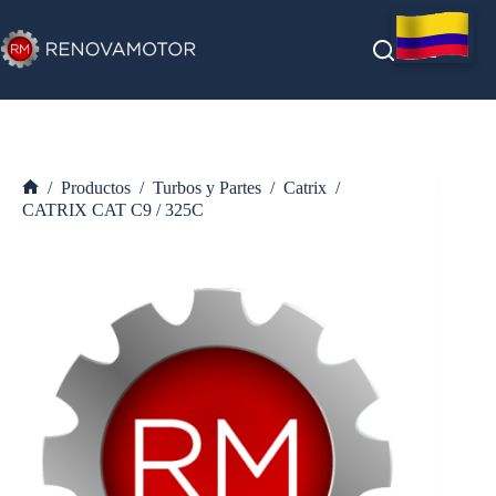
Saltar
al
contenido
/
Productos
/
Turbos y Partes
/
Catrix
/
Inicio
CATRIX CAT C9 / 325C