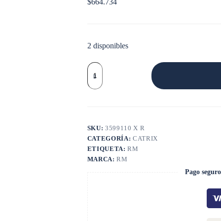
$
664.734
2 disponibles
CATRIX
6CT
MOTOR
A
GAS
cantidad
SKU:
3599110 X R
CATEGORÍA:
CATRIX
ETIQUETA:
RM
MARCA:
RM
Pago seguro