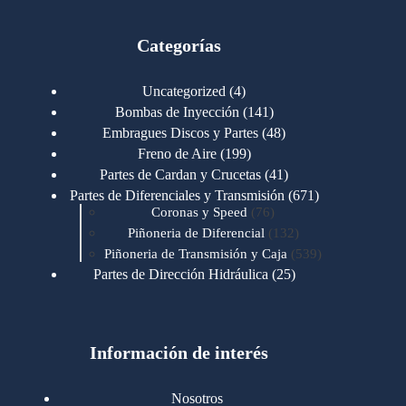
Categorías
4
Uncategorized
4
productos
141
Bombas de Inyección
141
productos
48
Embragues Discos y Partes
48
productos
199
Freno de Aire
199
productos
41
Partes de Cardan y Crucetas
41
productos
671
Partes de Diferenciales y Transmisión
671
76
productos
Coronas y Speed
76
productos
132
Piñoneria de Diferencial
132
productos
539
Piñoneria de Transmisión y Caja
539
productos
25
Partes de Dirección Hidráulica
25
productos
1
Partes de Transmisión y Caja
1
producto
1346
Partes para Motor
1346
productos
123
Motores Caterpillar
123
productos
Información de interés
723
Motores Cummins
723
productos
145
Cummins 4BT 6BT
145
productos
77
Cummins 6CT
77
Nosotros
productos
148