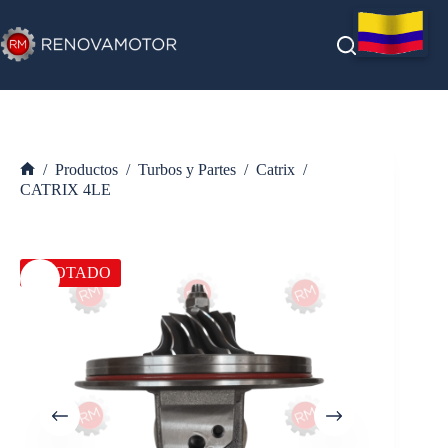
Saltar
al
contenido
/
Productos
/
Turbos y Partes
/
Catrix
/
Inicio
CATRIX 4LE
AGOTADO