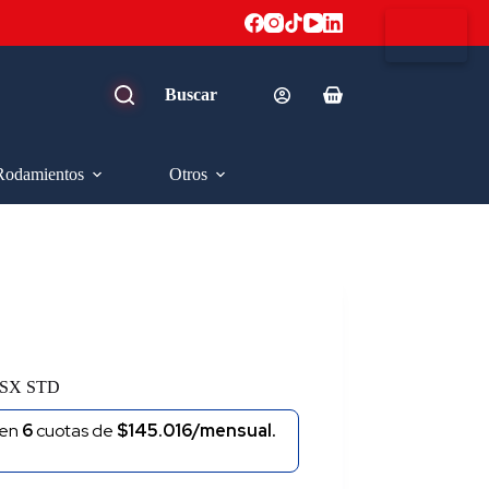
Carro
de
compra
Rodamientos
Otros
SX STD
en
6
cuotas de
$145.016/mensual.