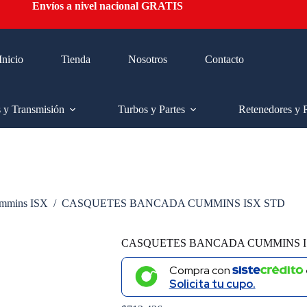
Envíos a nivel nacional GRATIS
Inicio
Tienda
Nosotros
Contacto
s y Transmisión
Turbos y Partes
Retenedores y 
mmins ISX
/
CASQUETES BANCADA CUMMINS ISX STD
CASQUETES BANCADA CUMMINS I
Compra con
Solicita tu cupo.