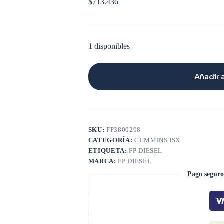
$
713.436
1 disponibles
Añadir a
SKU:
FP3800298
CATEGORÍA:
CUMMINS ISX
ETIQUETA:
FP DIESEL
MARCA:
FP DIESEL
Pago seguro