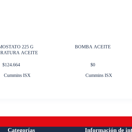
MOSTATO 225 G
BOMBA ACEITE
RATURA ACEITE
$
124.664
$
0
Cummins ISX
Cummins ISX
Categorías
Información de in