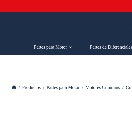
Saltar
al
contenido
Partes para Motor
Partes de Diferenciale
/
Productos
/
Partes para Motor
/
Motores Cummins
/
Cu
Inicio