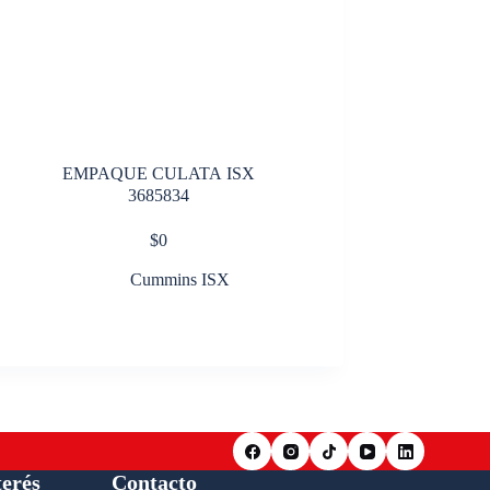
EMPAQUE CULATA ISX
3685834
$
0
Cummins ISX
terés
Contacto