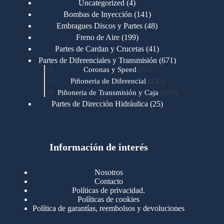
4
Uncategorized
4
productos
141
Bombas de Inyección
141
productos
48
Embragues Discos y Partes
48
productos
199
Freno de Aire
199
productos
41
Partes de Cardan y Crucetas
41
productos
671
Partes de Diferenciales y Transmisión
671
76
productos
Coronas y Speed
76
productos
132
Piñoneria de Diferencial
132
productos
539
Piñoneria de Transmisión y Caja
539
productos
25
Partes de Dirección Hidráulica
25
productos
1
Partes de Transmisión y Caja
1
producto
1346
Partes para Motor
1346
productos
123
Motores Caterpillar
123
productos
Información de interés
723
Motores Cummins
723
productos
145
Cummins 4BT 6BT
145
productos
77
Cummins 6CT
77
Nosotros
productos
148
Cummins B/C 855
148
Contacto
productos
14
Cummins ISF
14
Políticas de privacidad.
productos
35
Cummins ISM
35
Políticas de cookies
productos
Política de garantías, reembolsos y devoluciones
100
Cummins ISX
100
productos
76
Motores Detroit
76