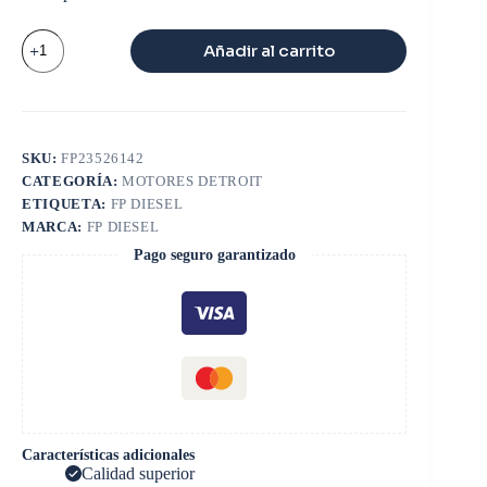
CASQUETE
Añadir al carrito
BIELA
DETROIT
SERIE
60
STD
X
SKU:
FP23526142
PAR
CATEGORÍA:
MOTORES DETROIT
TIPO
NU
ETIQUETA:
FP DIESEL
cantidad
MARCA:
FP DIESEL
Pago seguro garantizado
Características adicionales
Calidad superior