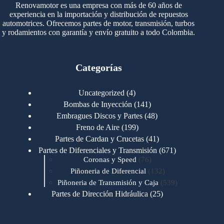
Renovamotor es una empresa con más de 60 años de
experiencia en la importación y distribución de repuestos
automotrices. Ofrecemos partes de motor, transmisión, turbos
y rodamientos con garantía y envío gratuito a todo Colombia.
Categorías
4
Uncategorized
4
productos
141
Bombas de Inyección
141
productos
48
Embragues Discos y Partes
48
productos
199
Freno de Aire
199
productos
41
Partes de Cardan y Crucetas
41
productos
671
Partes de Diferenciales y Transmisión
671
76
productos
Coronas y Speed
76
productos
132
Piñoneria de Diferencial
132
productos
539
Piñoneria de Transmisión y Caja
539
productos
25
Partes de Dirección Hidráulica
25
productos
1
Partes de Transmisión y Caja
1
producto
1346
Partes para Motor
1346