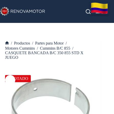
Saltar
al
contenido
/
Productos
/
Partes para Motor
/
Inicio
Motores Cummins
/
Cummins B/C 855
/
CASQUETE BANCADA B/C 350 855 STD X
JUEGO
AGOTADO