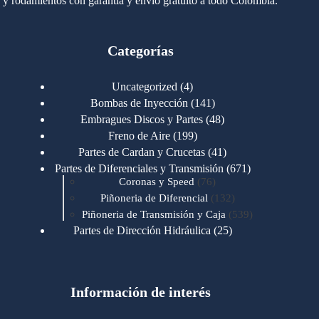
y rodamientos con garantía y envío gratuito a todo Colombia.
Categorías
4
Uncategorized
4
productos
141
Bombas de Inyección
141
productos
48
Embragues Discos y Partes
48
productos
199
Freno de Aire
199
productos
41
Partes de Cardan y Crucetas
41
productos
671
Partes de Diferenciales y Transmisión
671
76
productos
Coronas y Speed
76
productos
132
Piñoneria de Diferencial
132
productos
539
Piñoneria de Transmisión y Caja
539
productos
25
Partes de Dirección Hidráulica
25
productos
1
Partes de Transmisión y Caja
1
producto
1346
Partes para Motor
1346
productos
123
Motores Caterpillar
123
productos
Información de interés
723
Motores Cummins
723
productos
145
Cummins 4BT 6BT
145
productos
77