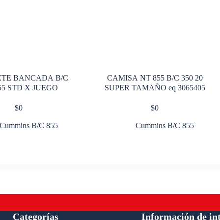
TE BANCADA B/C
CAMISA NT 855 B/C 350 20
855 STD X JUEGO
SUPER TAMAÑO eq 3065405
$
0
$
0
Cummins B/C 855
Cummins B/C 855
Categorías
Información de in