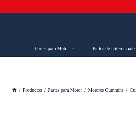
Saltar
al
contenido
Partes para Motor
Partes de Diferenciale
/
Productos
/
Partes para Motor
/
Motores Cummins
/
Cu
Inicio