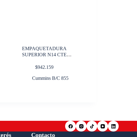
EMPAQUETADURA
SUPERIOR N14 CTE
4089368/4024924
$
942.159
Cummins B/C 855
terés
Contacto