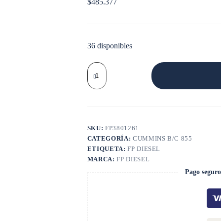
$
485.377
36 disponibles
CASQUETE
BANCADA
B/C
350
0.10
cantidad
SKU:
FP3801261
CATEGORÍA:
CUMMINS B/C 855
ETIQUETA:
FP DIESEL
MARCA:
FP DIESEL
Pago seguro