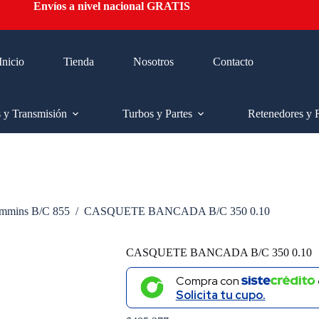
Envíos a nivel nacional GRATIS
Inicio
Tienda
Nosotros
Contacto
s y Transmisión
Turbos y Partes
Retenedores y 
mmins B/C 855
/
CASQUETE BANCADA B/C 350 0.10
CASQUETE BANCADA B/C 350 0.10
Compra con
Solicita tu cupo.