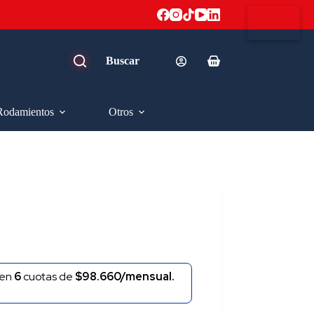
Carro
de
compra
Rodamientos
Otros
en
6
cuotas de
$98.660/mensual.