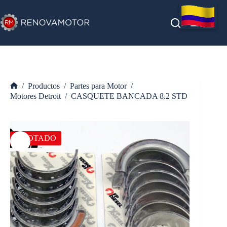
Saltar
al
contenido
/
Productos
/
Partes para Motor
/
Inicio
Motores Detroit
/
CASQUETE BANCADA 8.2 STD
AGOTADO