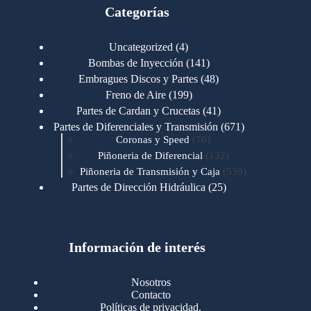
Categorías
4
Uncategorized
4
productos
141
Bombas de Inyección
141
productos
48
Embragues Discos y Partes
48
productos
199
Freno de Aire
199
productos
41
Partes de Cardan y Crucetas
41
productos
671
Partes de Diferenciales y Transmisión
671
76
productos
Coronas y Speed
76
productos
132
Piñoneria de Diferencial
132
productos
539
Piñoneria de Transmisión y Caja
539
productos
25
Partes de Dirección Hidráulica
25
productos
1
Partes de Transmisión y Caja
1
producto
1346
Partes para Motor
1346
productos
123
Motores Caterpillar
123
productos
Información de interés
723
Motores Cummins
723
productos
145
Cummins 4BT 6BT
145
productos
77
Cummins 6CT
77
Nosotros
productos
148
Cummins B/C 855
148
Contacto
productos
14
Cummins ISF
14
Políticas de privacidad.