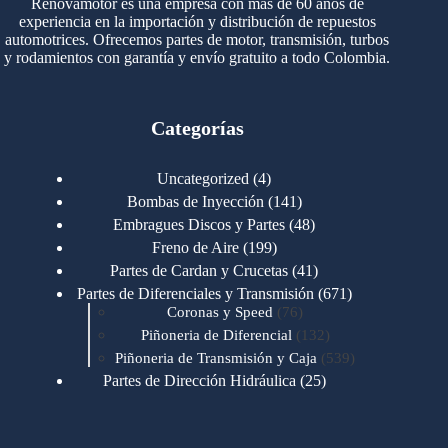
Renovamotor es una empresa con más de 60 años de
experiencia en la importación y distribución de repuestos
automotrices. Ofrecemos partes de motor, transmisión, turbos
y rodamientos con garantía y envío gratuito a todo Colombia.
Categorías
4
Uncategorized
4
productos
141
Bombas de Inyección
141
productos
48
Embragues Discos y Partes
48
productos
199
Freno de Aire
199
productos
41
Partes de Cardan y Crucetas
41
productos
671
Partes de Diferenciales y Transmisión
671
76
productos
Coronas y Speed
76
productos
132
Piñoneria de Diferencial
132
productos
539
Piñoneria de Transmisión y Caja
539
productos
25
Partes de Dirección Hidráulica
25
productos
1
Partes de Transmisión y Caja
1
producto
1346
Partes para Motor
1346
productos
123
Motores Caterpillar
123