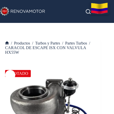
Saltar
al
contenido
/
Productos
/
Turbos y Partes
/
Partes Turbos
/
Inicio
CARACOL DE ESCAPE ISX CON VALVULA
HX55W
AGOTADO