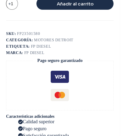
Añadir al carrito
INYECTOR
DETROIT
SERIE
60
cantidad
SKU:
FP23501580
CATEGORÍA:
MOTORES DETROIT
ETIQUETA:
FP DIESEL
MARCA:
FP DIESEL
Pago seguro garantizado
Características adicionales
Calidad superior
Pago seguro
Satisfacción garantizada