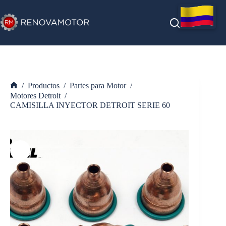
Saltar
al
contenido
/
Productos
/
Partes para Motor
/
Inicio
Motores Detroit
/
CAMISILLA INYECTOR DETROIT SERIE 60