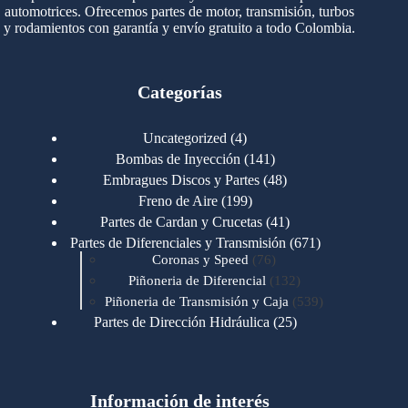
automotrices. Ofrecemos partes de motor, transmisión, turbos
y rodamientos con garantía y envío gratuito a todo Colombia.
Categorías
4
Uncategorized
4
productos
141
Bombas de Inyección
141
productos
48
Embragues Discos y Partes
48
productos
199
Freno de Aire
199
productos
41
Partes de Cardan y Crucetas
41
productos
671
Partes de Diferenciales y Transmisión
671
76
productos
Coronas y Speed
76
productos
132
Piñoneria de Diferencial
132
productos
539
Piñoneria de Transmisión y Caja
539
productos
25
Partes de Dirección Hidráulica
25
productos
1
Partes de Transmisión y Caja
1
producto
1346
Partes para Motor
1346
productos
123
Motores Caterpillar
123
productos
Información de interés
723
Motores Cummins
723