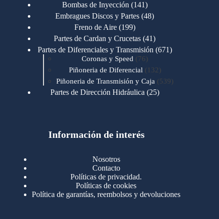
productos
141
Bombas de Inyección
141
productos
48
Embragues Discos y Partes
48
productos
199
Freno de Aire
199
productos
41
Partes de Cardan y Crucetas
41
productos
671
Partes de Diferenciales y Transmisión
671
76
productos
Coronas y Speed
76
productos
132
Piñoneria de Diferencial
132
productos
539
Piñoneria de Transmisión y Caja
539
productos
25
Partes de Dirección Hidráulica
25
productos
1
Partes de Transmisión y Caja
1
producto
1346
Partes para Motor
1346
productos
123
Motores Caterpillar
123
productos
Información de interés
723
Motores Cummins
723
productos
145
Cummins 4BT 6BT
145
productos
77
Cummins 6CT
77
Nosotros
productos
148
Cummins B/C 855
148
Contacto
productos
14
Cummins ISF
14
Políticas de privacidad.
productos
35
Cummins ISM
35
Políticas de cookies
productos
Política de garantías, reembolsos y devoluciones
100
Cummins ISX
100
productos
76
Motores Detroit
76
productos
170
Motores International
170