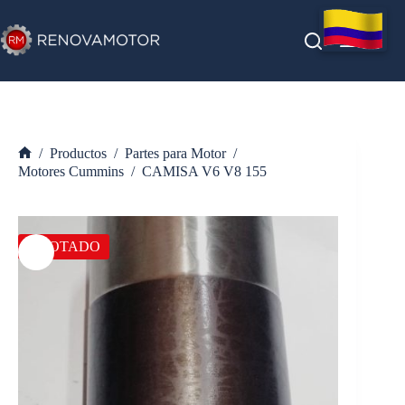
Saltar
al
contenido
/
Productos
/
Partes para Motor
/
Inicio
Motores Cummins
/
CAMISA V6 V8 155
AGOTADO