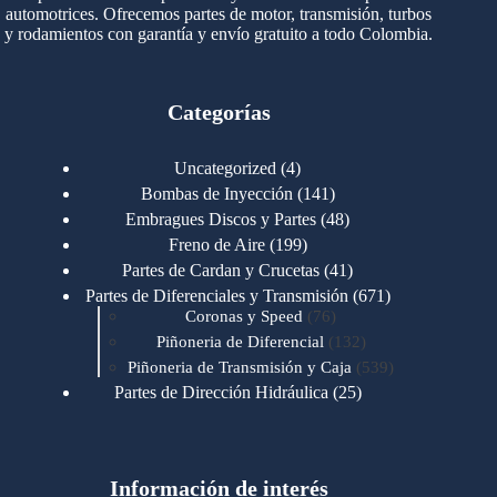
automotrices. Ofrecemos partes de motor, transmisión, turbos
y rodamientos con garantía y envío gratuito a todo Colombia.
Categorías
4
Uncategorized
4
productos
141
Bombas de Inyección
141
productos
48
Embragues Discos y Partes
48
productos
199
Freno de Aire
199
productos
41
Partes de Cardan y Crucetas
41
productos
671
Partes de Diferenciales y Transmisión
671
76
productos
Coronas y Speed
76
productos
132
Piñoneria de Diferencial
132
productos
539
Piñoneria de Transmisión y Caja
539
productos
25
Partes de Dirección Hidráulica
25
productos
1
Partes de Transmisión y Caja
1
producto
1346
Partes para Motor
1346
productos
123
Motores Caterpillar
123
productos
Información de interés
723
Motores Cummins
723