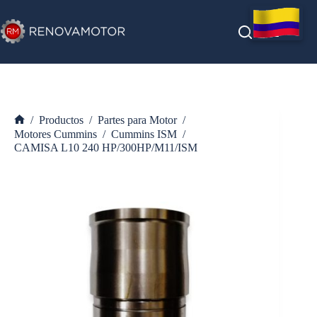
Saltar
al
contenido
/
Productos
/
Partes para Motor
/
Inicio
Motores Cummins
/
Cummins ISM
/
CAMISA L10 240 HP/300HP/M11/ISM