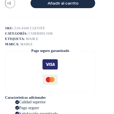
Añadir al carrito
L10
240
HP/300HP/M11/ISM
cantidad
SKU:
226-4546 CLEVITE
CATEGORÍA:
CUMMINS ISM
ETIQUETA:
MAHLE
MARCA:
MAHLE
Pago seguro garantizado
Características adicionales
Calidad superior
Pago seguro
Satisfacción garantizada