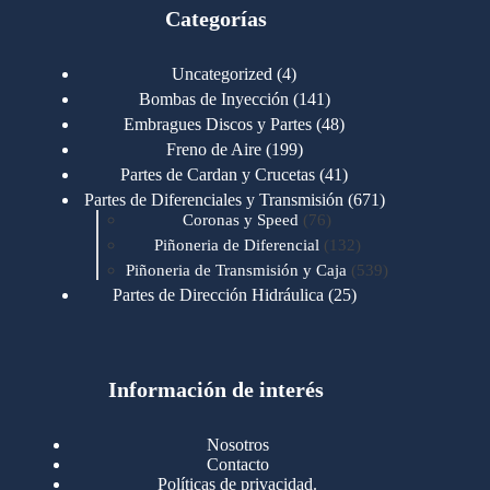
Categorías
4
Uncategorized
4
productos
141
Bombas de Inyección
141
productos
48
Embragues Discos y Partes
48
productos
199
Freno de Aire
199
productos
41
Partes de Cardan y Crucetas
41
productos
671
Partes de Diferenciales y Transmisión
671
76
productos
Coronas y Speed
76
productos
132
Piñoneria de Diferencial
132
productos
539
Piñoneria de Transmisión y Caja
539
productos
25
Partes de Dirección Hidráulica
25
productos
1
Partes de Transmisión y Caja
1
producto
1346
Partes para Motor
1346
productos
123
Motores Caterpillar
123
productos
Información de interés
723
Motores Cummins
723
productos
145
Cummins 4BT 6BT
145
productos
77
Cummins 6CT
77
Nosotros
productos
148
Cummins B/C 855
148
Contacto
productos
14
Cummins ISF
14
Políticas de privacidad.