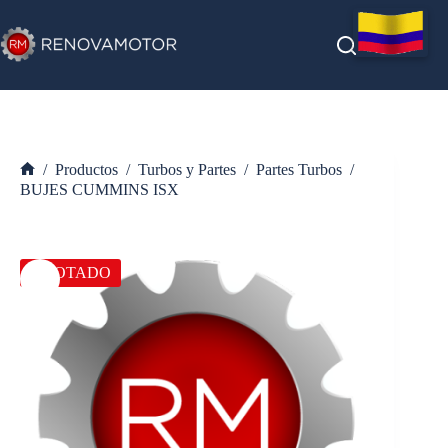
Saltar
al
contenido
/
Productos
/
Turbos y Partes
/
Partes Turbos
/
Inicio
BUJES CUMMINS ISX
AGOTADO