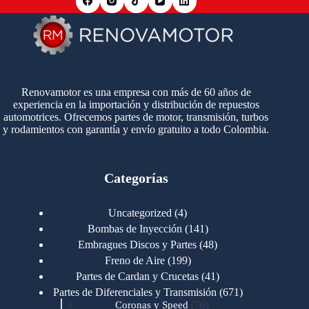
Renovamotor es una empresa con más de 60 años de
experiencia en la importación y distribución de repuestos
automotrices. Ofrecemos partes de motor, transmisión, turbos
y rodamientos con garantía y envío gratuito a todo Colombia.
Categorías
4
Uncategorized
4
productos
141
Bombas de Inyección
141
productos
48
Embragues Discos y Partes
48
productos
199
Freno de Aire
199
productos
41
Partes de Cardan y Crucetas
41
productos
671
Partes de Diferenciales y Transmisión
671
76
productos
Coronas y Speed
76