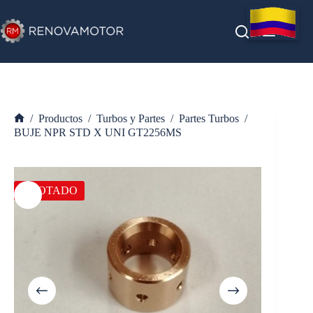
Saltar
al
contenido
/
Productos
/
Turbos y Partes
/
Partes Turbos
/
Inicio
BUJE NPR STD X UNI GT2256MS
AGOTADO