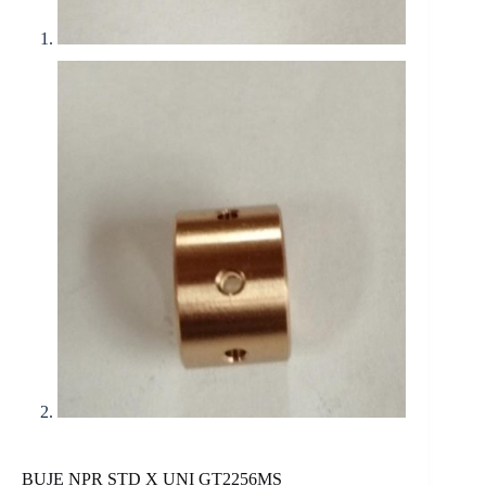
BUJE NPR STD X UNI GT2256MS