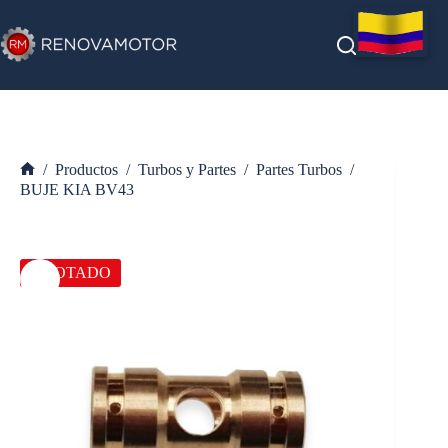
Saltar
al
contenido
/
Productos
/
Turbos y Partes
/
Partes Turbos
/
Inicio
BUJE KIA BV43
AGOTADO