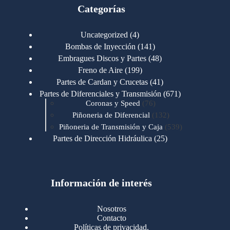
Categorías
4
Uncategorized
4
productos
141
Bombas de Inyección
141
productos
48
Embragues Discos y Partes
48
productos
199
Freno de Aire
199
productos
41
Partes de Cardan y Crucetas
41
productos
671
Partes de Diferenciales y Transmisión
671
76
productos
Coronas y Speed
76
productos
132
Piñoneria de Diferencial
132
productos
539
Piñoneria de Transmisión y Caja
539
productos
25
Partes de Dirección Hidráulica
25
productos
1
Partes de Transmisión y Caja
1
producto
1346
Partes para Motor
1346
productos
123
Motores Caterpillar
123
productos
Información de interés
723
Motores Cummins
723
productos
145
Cummins 4BT 6BT
145
productos
77
Cummins 6CT
77
Nosotros
productos
148
Cummins B/C 855
148
Contacto
productos
14
Cummins ISF
14
Políticas de privacidad.