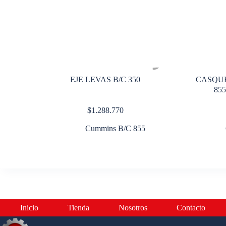
EJE LEVAS B/C 350
CASQUE
855
$
1.288.770
Cummins B/C 855
Inicio
Tienda
Nosotros
Contacto