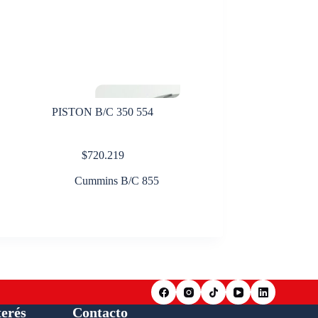
PISTON B/C 350 554
$
720.219
Cummins B/C 855
terés
Contacto