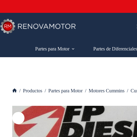
Saltar
al
contenido
Partes para Motor
Partes de Diferenciale
/
Productos
/
Partes para Motor
/
Motores Cummins
/
Cu
Inicio