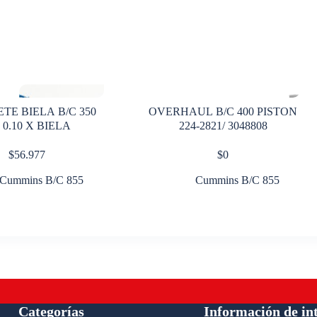
TE BIELA B/C 350
OVERHAUL B/C 400 PISTON
 0.10 X BIELA
224-2821/ 3048808
$
56.977
$
0
Cummins B/C 855
Cummins B/C 855
Categorías
Información de in