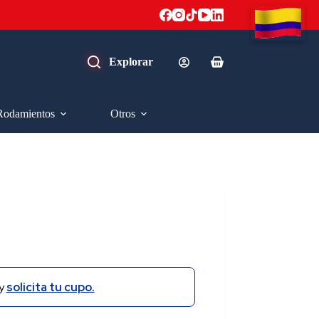
Carro
de
compra
Rodamientos
Otros
y
solicita tu cupo.