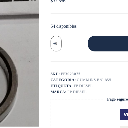
$
37.556
54 disponibles
BUJE
EJE
LEVAS
N
14
No.1-
2-
4-
SKU:
FP3028075
6
CATEGORÍA:
CUMMINS B/C 855
cantidad
ETIQUETA:
FP DIESEL
MARCA:
FP DIESEL
Pago seguro