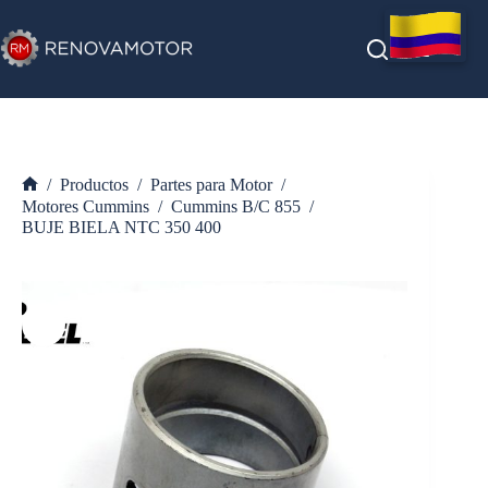
Saltar
al
contenido
/
Productos
/
Partes para Motor
/
Inicio
Motores Cummins
/
Cummins B/C 855
/
BUJE BIELA NTC 350 400