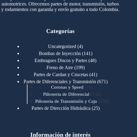
automotrices. Ofrecemos partes de motor, transmisión, turbos
y rodamientos con garantía y envío gratuito a todo Colombia.
Categorías
4
Uncategorized
4
productos
141
Bombas de Inyección
141
productos
48
Embragues Discos y Partes
48
productos
199
Freno de Aire
199
productos
41
Partes de Cardan y Crucetas
41
productos
671
Partes de Diferenciales y Transmisión
671
76
productos
Coronas y Speed
76
productos
132
Piñoneria de Diferencial
132
productos
539
Piñoneria de Transmisión y Caja
539
productos
25
Partes de Dirección Hidráulica
25
productos
1
Partes de Transmisión y Caja
1
producto
1346
Partes para Motor
1346
productos
123
Motores Caterpillar
123
productos
Información de interés
723
Motores Cummins
723