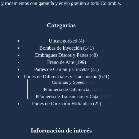
y rodamientos con garantía y envío gratuito a todo Colombia.
Categorías
4
Uncategorized
4
productos
141
Bombas de Inyección
141
productos
48
Embragues Discos y Partes
48
productos
199
Freno de Aire
199
productos
41
Partes de Cardan y Crucetas
41
productos
671
Partes de Diferenciales y Transmisión
671
76
productos
Coronas y Speed
76
productos
132
Piñoneria de Diferencial
132
productos
539
Piñoneria de Transmisión y Caja
539
productos
25
Partes de Dirección Hidráulica
25
productos
1
Partes de Transmisión y Caja
1
producto
1346
Partes para Motor
1346
productos
123
Motores Caterpillar
123
productos
Información de interés
723
Motores Cummins
723
productos
145
Cummins 4BT 6BT
145