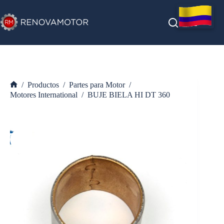
Saltar
al
contenido
/
Productos
/
Partes para Motor
/
Inicio
Motores International
/
BUJE BIELA HI DT 360