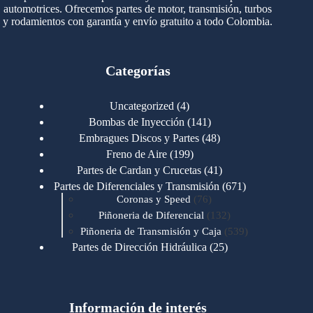
automotrices. Ofrecemos partes de motor, transmisión, turbos
y rodamientos con garantía y envío gratuito a todo Colombia.
Categorías
4
Uncategorized
4
productos
141
Bombas de Inyección
141
productos
48
Embragues Discos y Partes
48
productos
199
Freno de Aire
199
productos
41
Partes de Cardan y Crucetas
41
productos
671
Partes de Diferenciales y Transmisión
671
76
productos
Coronas y Speed
76
productos
132
Piñoneria de Diferencial
132
productos
539
Piñoneria de Transmisión y Caja
539
productos
25
Partes de Dirección Hidráulica
25
productos
1
Partes de Transmisión y Caja
1
producto
1346
Partes para Motor
1346
productos
123
Motores Caterpillar
123
productos
Información de interés
723
Motores Cummins
723