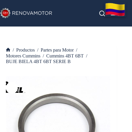
Saltar
al
contenido
/
Productos
/
Partes para Motor
/
Inicio
Motores Cummins
/
Cummins 4BT 6BT
/
BUJE BIELA 4BT 6BT SERIE B