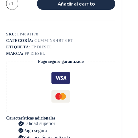
Añadir al carrito
BIELA
4BT
6BT
SERIE
B
cantidad
SKU:
FP4891178
CATEGORÍA:
CUMMINS 4BT 6BT
ETIQUETA:
FP DIESEL
MARCA:
FP DIESEL
Pago seguro garantizado
Características adicionales
Calidad superior
Pago seguro
Satisfacción garantizada