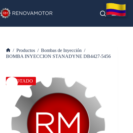
Saltar
al
contenido
/
Productos
/
Bombas de Inyección
/
Inicio
BOMBA INYECCION STANADYNE DB4427-5456
AGOTADO