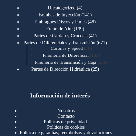
4
Uncategorized
4
productos
141
Bombas de Inyección
141
productos
48
Embragues Discos y Partes
48
productos
199
Freno de Aire
199
productos
41
Partes de Cardan y Crucetas
41
productos
671
Partes de Diferenciales y Transmisión
671
76
productos
Coronas y Speed
76
productos
132
Piñoneria de Diferencial
132
productos
539
Piñoneria de Transmisión y Caja
539
productos
25
Partes de Dirección Hidráulica
25
productos
1
Partes de Transmisión y Caja
1
producto
1346
Partes para Motor
1346
productos
123
Motores Caterpillar
123
productos
Información de interés
723
Motores Cummins
723
productos
145
Cummins 4BT 6BT
145
productos
77
Cummins 6CT
77
Nosotros
productos
148
Cummins B/C 855
148
Contacto
productos
14
Cummins ISF
14
Políticas de privacidad.
productos
35
Cummins ISM
35
Políticas de cookies
productos
Política de garantías, reembolsos y devoluciones
100
Cummins ISX
100