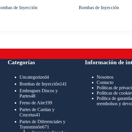
ombas de Inyección
Bombas de Inyección
Categorías
Información de in
4
Uncategorized
4
Nosotros
productos
Contacto
141
Bombas de Inyección
141
Políticas de privac
productos
Embragues Discos y
Políticas de cookie
48
Partes
48
Política de garantía
productos
199
Freno de Aire
199
reembolsos y devo
productos
Partes de Cardan y
41
Crucetas
41
productos
Partes de Diferenciales y
671
Transmisión
671
productos
76