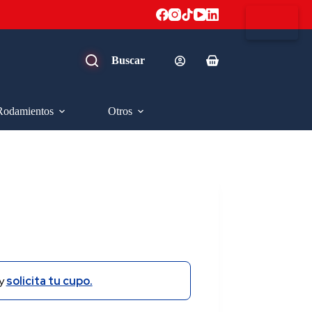
Carro
de
compra
Rodamientos
Otros
y
solicita tu cupo.