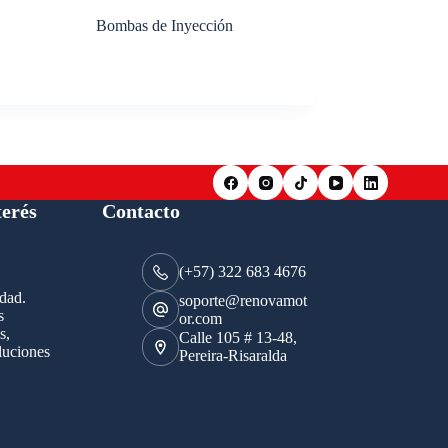
Bombas de Inyección
terés
Contacto
(+57) 322 683 4676
idad.
soporte@renovamot
s
or.com
s,
Calle 105 # 13-48,
luciones
Pereira-Risaralda