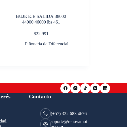
BUJE EJE SALIDA 38000
44000 46000 lbs 461
$
22.991
Piñoneria de Diferencial
terés
Contacto
(+57) 322 683 4676
idad.
soporte@renovamot
s
or.com