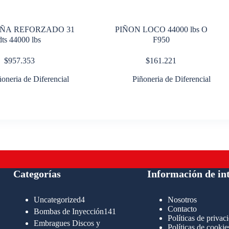
IÑA REFORZADO 31
PIÑON LOCO 44000 lbs O
dts 44000 lbs
F950
$
957.353
$
161.221
ñoneria de Diferencial
Piñoneria de Diferencial
Categorías
Información de in
4
Uncategorized
4
Nosotros
productos
Contacto
141
Bombas de Inyección
141
Políticas de privac
productos
Embragues Discos y
Políticas de cookie