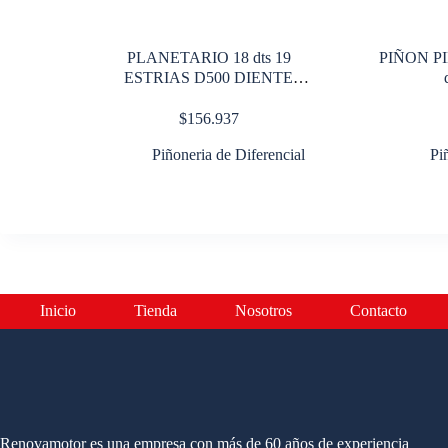
PLANETARIO 18 dts 19
PIÑON P
ESTRIAS D500 DIENTE
LARGO
$
156.937
Piñoneria de Diferencial
Pi
Inicio
Tienda
Nosotros
Contacto
Renovamotor es una empresa con más de 60 años de experiencia