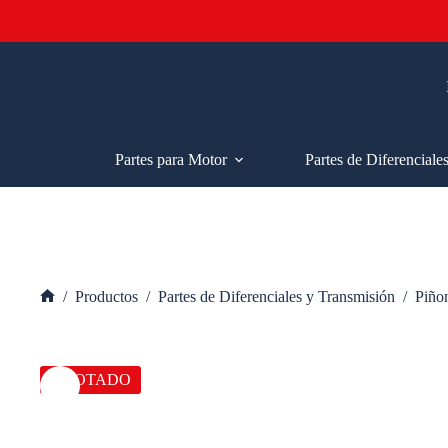
Saltar
al
contenido
Partes para Motor
Partes de Diferenciale
/
Productos
/
Partes de Diferenciales y Transmisión
/
Piñon
Inicio
AGOTADO