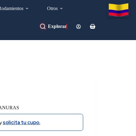
Rodamientos
Otros
Carro
de
compra
RANURAS
y
solicita tu cupo.