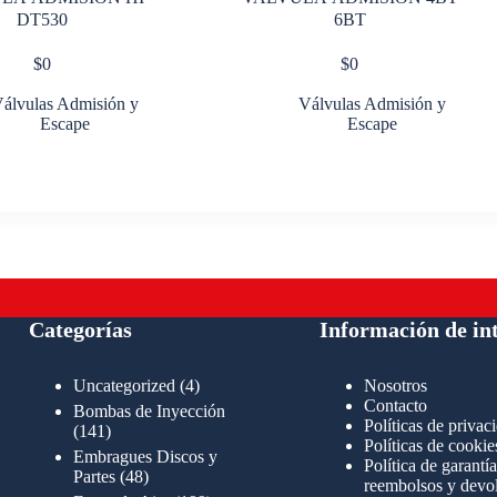
DT530
6BT
$
0
$
0
álvulas Admisión y
Válvulas Admisión y
Escape
Escape
Categorías
Información de in
4
Uncategorized
4
Nosotros
productos
Contacto
Bombas de Inyección
Políticas de privac
141
141
Políticas de cookie
productos
Embragues Discos y
Política de garantía
48
Partes
48
reembolsos y devo
productos