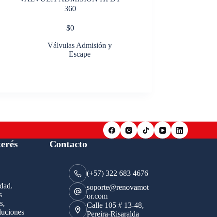
360
$
0
Válvulas Admisión y
Escape
terés
Contacto
(+57) 322 683 4676
idad.
soporte@renovamot
s
or.com
s,
Calle 105 # 13-48,
luciones
Pereira-Risaralda