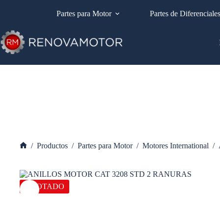
Saltar
al
Partes para Motor
Partes de Diferenciale
contenido
/
Productos
/
Partes para Motor
/
Motores International
/
Inicio
AGOTADO