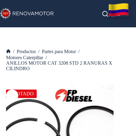
Saltar
al
contenido
/
Productos
/
Partes para Motor
/
Inicio
Motores Caterpillar
/
ANILLOS MOTOR CAT 3208 STD 2 RANURAS X
CILINDRO
AGOTADO