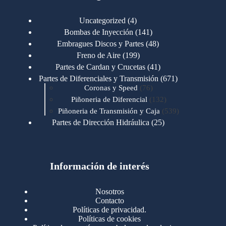
4
Uncategorized
4
productos
141
Bombas de Inyección
141
productos
48
Embragues Discos y Partes
48
productos
199
Freno de Aire
199
productos
41
Partes de Cardan y Crucetas
41
productos
671
Partes de Diferenciales y Transmisión
671
76
productos
Coronas y Speed
76
productos
132
Piñoneria de Diferencial
132
productos
539
Piñoneria de Transmisión y Caja
539
productos
25
Partes de Dirección Hidráulica
25
productos
1
Partes de Transmisión y Caja
1
producto
1346
Partes para Motor
1346
productos
123
Motores Caterpillar
123
productos
Información de interés
723
Motores Cummins
723
productos
145
Cummins 4BT 6BT
145
productos
77
Cummins 6CT
77
Nosotros
productos
148
Cummins B/C 855
148
Contacto
productos
14
Cummins ISF
14
Políticas de privacidad.
productos
35
Cummins ISM
35
Políticas de cookies
productos