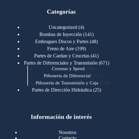
Categorías
4
Uncategorized
4
productos
141
Bombas de Inyección
141
productos
48
Embragues Discos y Partes
48
productos
199
Freno de Aire
199
productos
41
Partes de Cardan y Crucetas
41
productos
671
Partes de Diferenciales y Transmisión
671
76
productos
Coronas y Speed
76
productos
132
Piñoneria de Diferencial
132
productos
539
Piñoneria de Transmisión y Caja
539
productos
25
Partes de Dirección Hidráulica
25
productos
1
Partes de Transmisión y Caja
1
producto
1346
Partes para Motor
1346
productos
123
Motores Caterpillar
123
productos
Información de interés
723
Motores Cummins
723
productos
145
Cummins 4BT 6BT
145
productos
77
Cummins 6CT
77
Nosotros
productos
148
Cummins B/C 855
148
Contacto