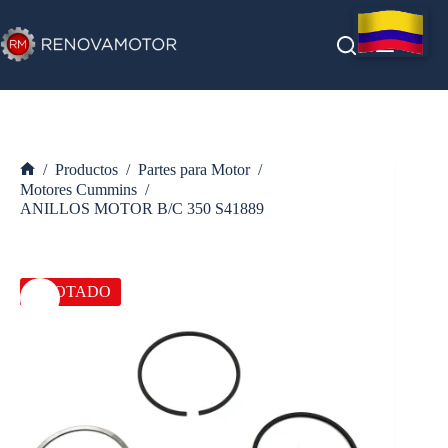
Saltar
al
contenido
/
Productos
/
Partes para Motor
/
Inicio
Motores Cummins
/
ANILLOS MOTOR B/C 350 S41889
AGOTADO