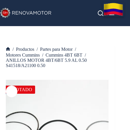
Saltar
al
contenido
/
Productos
/
Partes para Motor
/
Inicio
Motores Cummins
/
Cummins 4BT 6BT
/
ANILLOS MOTOR 4BT/6BT 5.9 AL 0.50
S41518/A21100 0.50
AGOTADO