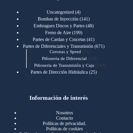
4
Uncategorized
4
productos
141
Bombas de Inyección
141
productos
48
Embragues Discos y Partes
48
productos
199
Freno de Aire
199
productos
41
Partes de Cardan y Crucetas
41
productos
671
Partes de Diferenciales y Transmisión
671
76
productos
Coronas y Speed
76
productos
132
Piñoneria de Diferencial
132
productos
539
Piñoneria de Transmisión y Caja
539
productos
25
Partes de Dirección Hidráulica
25
productos
1
Partes de Transmisión y Caja
1
producto
1346
Partes para Motor
1346
productos
123
Motores Caterpillar
123
productos
Información de interés
723
Motores Cummins
723
productos
145
Cummins 4BT 6BT
145
productos
77
Cummins 6CT
77
Nosotros
productos
148
Cummins B/C 855
148
Contacto
productos
14
Cummins ISF
14
Políticas de privacidad.
productos
35
Cummins ISM
35
Políticas de cookies
productos