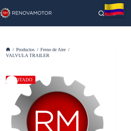
Saltar
al
contenido
/
Productos
/
Freno de Aire
/
Inicio
VALVULA TRAILER
AGOTADO