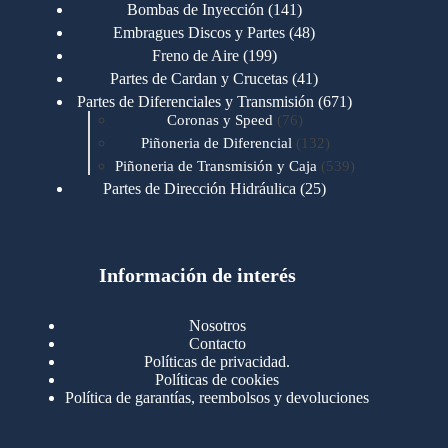
productos
141
Bombas de Inyección
141
productos
48
Embragues Discos y Partes
48
productos
199
Freno de Aire
199
productos
41
Partes de Cardan y Crucetas
41
productos
671
Partes de Diferenciales y Transmisión
671
76
productos
Coronas y Speed
76
productos
132
Piñoneria de Diferencial
132
productos
539
Piñoneria de Transmisión y Caja
539
productos
25
Partes de Dirección Hidráulica
25
productos
1
Partes de Transmisión y Caja
1
producto
1346
Partes para Motor
1346
productos
123
Motores Caterpillar
123
productos
Información de interés
723
Motores Cummins
723
productos
145
Cummins 4BT 6BT
145
productos
77
Cummins 6CT
77
Nosotros
productos
148
Cummins B/C 855
148
Contacto
productos
14
Cummins ISF
14
Políticas de privacidad.
productos
35
Cummins ISM
35
Políticas de cookies
productos
Política de garantías, reembolsos y devoluciones
100
Cummins ISX
100
productos
76
Motores Detroit
76
productos
170
Motores International
170