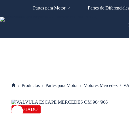
Saltar
al
Partes para Motor
Partes de Diferenciale
contenido
/
Productos
/
Partes para Motor
/
Motores Mercedez
/
VA
Inicio
AGOTADO