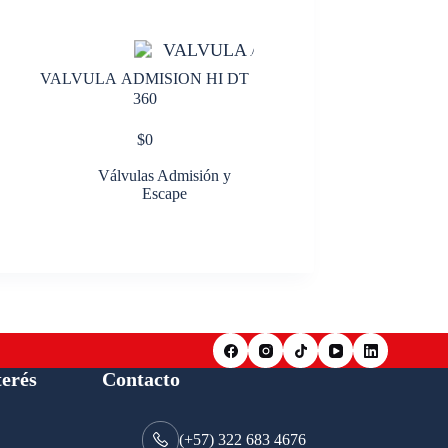
VALVULA ADMISION HI DT
360
$
0
Válvulas Admisión y
Escape
terés
Contacto
(+57) 322 683 4676