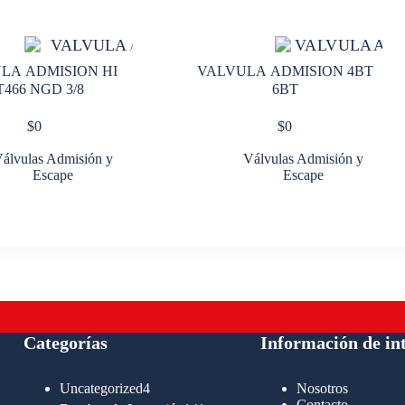
LA ADMISION HI
VALVULA ADMISION 4BT
T466 NGD 3/8
6BT
$
0
$
0
álvulas Admisión y
Válvulas Admisión y
Escape
Escape
Categorías
Información de in
4
Uncategorized
4
Nosotros
productos
Contacto