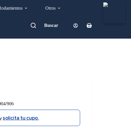
Rodamientos
Otros
Carro
de
compra
04/906
y
solicita tu cupo.