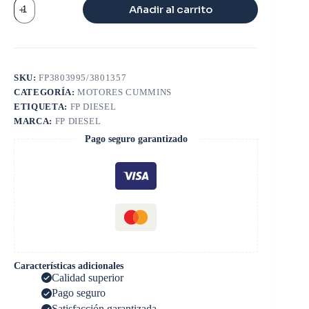
VALVULA
Añadir al carrito
ESCAPE
L10
cantidad
SKU:
FP3803995/3801357
CATEGORÍA:
MOTORES CUMMINS
ETIQUETA:
FP DIESEL
MARCA:
FP DIESEL
Pago seguro garantizado
Características adicionales
Calidad superior
Pago seguro
Satisfacción garantizada