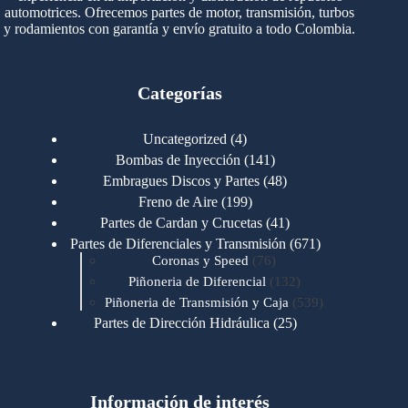
automotrices. Ofrecemos partes de motor, transmisión, turbos
y rodamientos con garantía y envío gratuito a todo Colombia.
Categorías
4
Uncategorized
4
productos
141
Bombas de Inyección
141
productos
48
Embragues Discos y Partes
48
productos
199
Freno de Aire
199
productos
41
Partes de Cardan y Crucetas
41
productos
671
Partes de Diferenciales y Transmisión
671
76
productos
Coronas y Speed
76
productos
132
Piñoneria de Diferencial
132
productos
539
Piñoneria de Transmisión y Caja
539
productos
25
Partes de Dirección Hidráulica
25
productos
1
Partes de Transmisión y Caja
1
producto
1346
Partes para Motor
1346
productos
123
Motores Caterpillar
123
productos
Información de interés
723
Motores Cummins
723