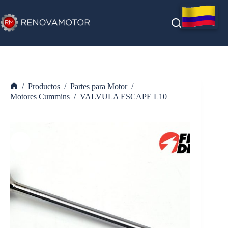
Saltar
al
contenido
/
Productos
/
Partes para Motor
/
Inicio
Motores Cummins
/
VALVULA ESCAPE L10