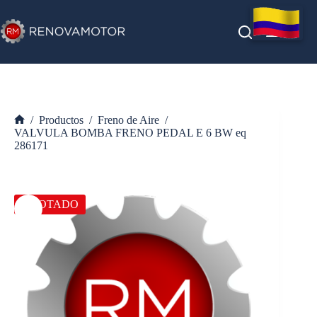
Saltar
al
contenido
/
Productos
/
Freno de Aire
/
Inicio
VALVULA BOMBA FRENO PEDAL E 6 BW eq
286171
AGOTADO