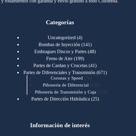
y rodamientos con garantía y envío gratuito a todo Colombia.
Categorías
4
Uncategorized
4
productos
141
Bombas de Inyección
141
productos
48
Embragues Discos y Partes
48
productos
199
Freno de Aire
199
productos
41
Partes de Cardan y Crucetas
41
productos
671
Partes de Diferenciales y Transmisión
671
76
productos
Coronas y Speed
76
productos
132
Piñoneria de Diferencial
132
productos
539
Piñoneria de Transmisión y Caja
539
productos
25
Partes de Dirección Hidráulica
25
productos
1
Partes de Transmisión y Caja
1
producto
1346
Partes para Motor
1346
productos
123
Motores Caterpillar
123
productos
Información de interés
723
Motores Cummins
723
productos
145
Cummins 4BT 6BT
145
productos