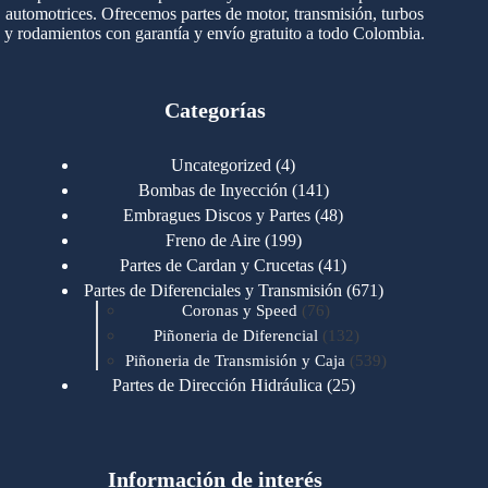
automotrices. Ofrecemos partes de motor, transmisión, turbos
y rodamientos con garantía y envío gratuito a todo Colombia.
Categorías
4
Uncategorized
4
productos
141
Bombas de Inyección
141
productos
48
Embragues Discos y Partes
48
productos
199
Freno de Aire
199
productos
41
Partes de Cardan y Crucetas
41
productos
671
Partes de Diferenciales y Transmisión
671
76
productos
Coronas y Speed
76
productos
132
Piñoneria de Diferencial
132
productos
539
Piñoneria de Transmisión y Caja
539
productos
25
Partes de Dirección Hidráulica
25
productos
1
Partes de Transmisión y Caja
1
producto
1346
Partes para Motor
1346
productos
123
Motores Caterpillar
123
productos
Información de interés
723
Motores Cummins
723