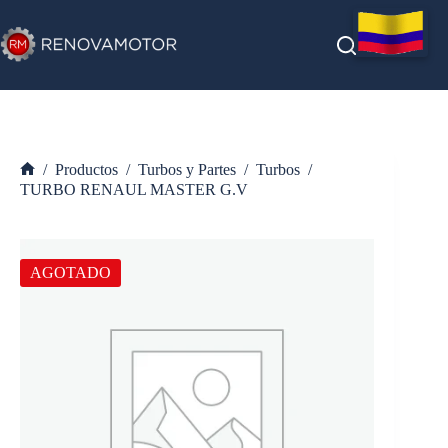
Saltar
al
contenido
/
Productos
/
Turbos y Partes
/
Turbos
/
Inicio
TURBO RENAUL MASTER G.V
AGOTADO