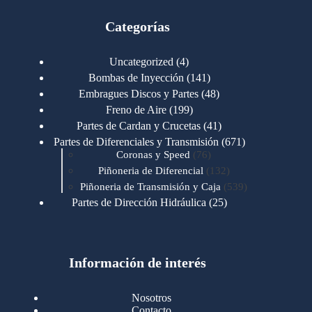
Categorías
4
Uncategorized
4
productos
141
Bombas de Inyección
141
productos
48
Embragues Discos y Partes
48
productos
199
Freno de Aire
199
productos
41
Partes de Cardan y Crucetas
41
productos
671
Partes de Diferenciales y Transmisión
671
76
productos
Coronas y Speed
76
productos
132
Piñoneria de Diferencial
132
productos
539
Piñoneria de Transmisión y Caja
539
productos
25
Partes de Dirección Hidráulica
25
productos
1
Partes de Transmisión y Caja
1
producto
1346
Partes para Motor
1346
productos
123
Motores Caterpillar
123
productos
Información de interés
723
Motores Cummins
723
productos
145
Cummins 4BT 6BT
145
productos
77
Cummins 6CT
77
Nosotros
productos
148
Cummins B/C 855
148
Contacto