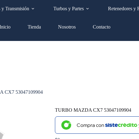
Envíos a nivel nacional GRATIS
s y Transmisión
Turbos y Partes
Retenedores y 
Inicio
Tienda
Nosotros
Contacto
 CX7 53047109904
TURBO MAZDA CX7 53047109904
Compra con