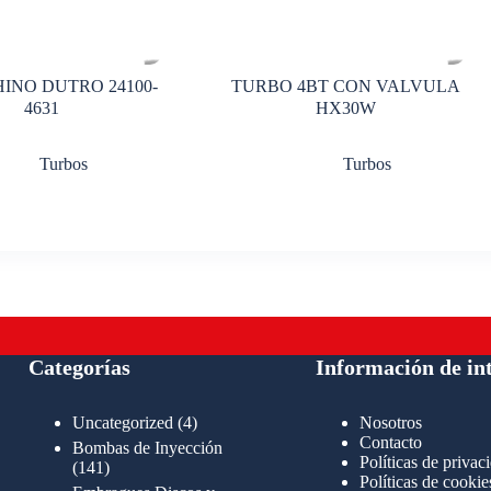
INO DUTRO 24100-
TURBO 4BT CON VALVULA
4631
HX30W
Turbos
Turbos
Categorías
Información de in
4
Uncategorized
4
Nosotros
productos
Contacto
Bombas de Inyección
Políticas de privac
141
141
Políticas de cookie
productos