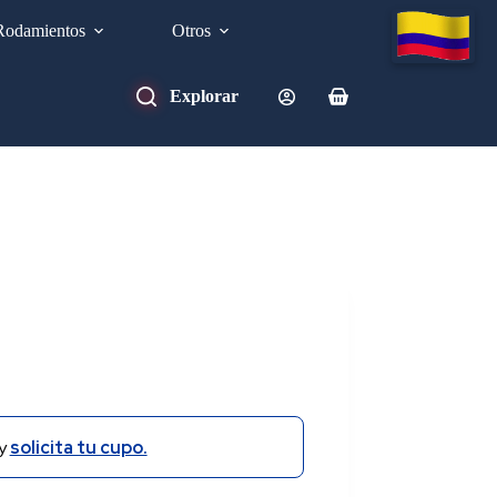
Rodamientos
Otros
Carro
de
compra
y
solicita tu cupo.