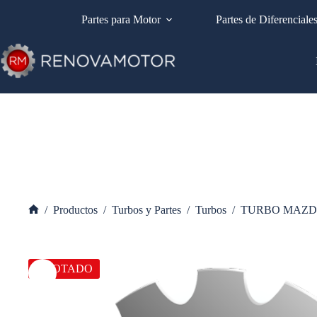
Saltar
al
Partes para Motor
Partes de Diferenciale
contenido
/
Productos
/
Turbos y Partes
/
Turbos
/
TURBO MAZDA
Inicio
AGOTADO