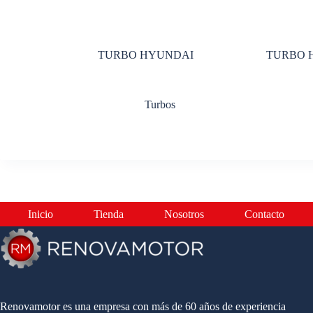
TURBO HYUNDAI
TURBO H
Turbos
Inicio
Tienda
Nosotros
Contacto
Renovamotor es una empresa con más de 60 años de experiencia