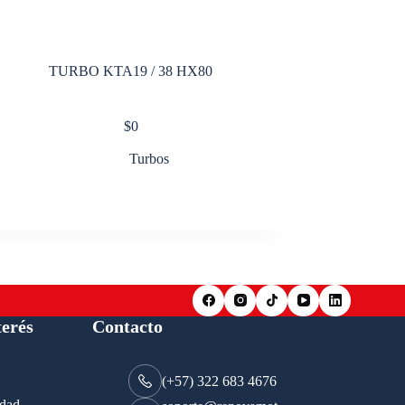
TURBO KTA19 / 38 HX80
$
0
Turbos
terés
Contacto
(+57) 322 683 4676
idad.