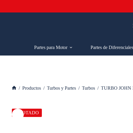
Saltar
al
contenido
Partes para Motor
Partes de Diferenciale
/
Productos
/
Turbos y Partes
/
Turbos
/
TURBO JOHN 
Inicio
AGOTADO