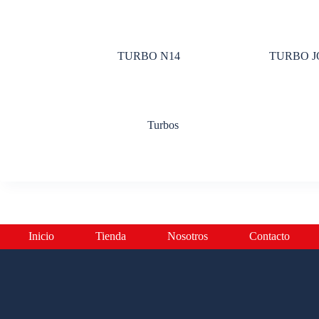
TURBO N14
TURBO J
Turbos
Inicio
Tienda
Nosotros
Contacto