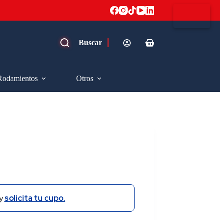
Carro
de
compra
Rodamientos
Otros
y
solicita tu cupo.