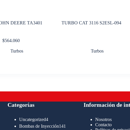
OHN DEERE TA3401
TURBO CAT 3116 S2ESL-094
$
564.060
Turbos
Turbos
Categorías
Información de in
4
Uncategorized
4
Nosotros
productos
Contacto
141
Bombas de Inyección
141
Políticas de privac