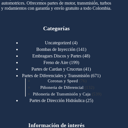
automotrices. Ofrecemos partes de motor, transmisión, turbos
y rodamientos con garantía y envío gratuito a todo Colombia.
Categorías
4
Uncategorized
4
productos
141
Bombas de Inyección
141
productos
48
Embragues Discos y Partes
48
productos
199
Freno de Aire
199
productos
41
Partes de Cardan y Crucetas
41
productos
671
Partes de Diferenciales y Transmisión
671
76
productos
Coronas y Speed
76
productos
132
Piñoneria de Diferencial
132
productos
539
Piñoneria de Transmisión y Caja
539
productos
25
Partes de Dirección Hidráulica
25
productos
1
Partes de Transmisión y Caja
1
producto
1346
Partes para Motor
1346
productos
123
Motores Caterpillar
123
productos
Información de interés
723
Motores Cummins
723