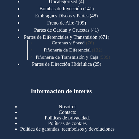
4
Uncategorized
4
productos
141
Bombas de Inyección
141
productos
48
Embragues Discos y Partes
48
productos
199
Freno de Aire
199
productos
41
Partes de Cardan y Crucetas
41
productos
671
Partes de Diferenciales y Transmisión
671
76
productos
Coronas y Speed
76
productos
132
Piñoneria de Diferencial
132
productos
539
Piñoneria de Transmisión y Caja
539
productos
25
Partes de Dirección Hidráulica
25
productos
1
Partes de Transmisión y Caja
1
producto
1346
Partes para Motor
1346
productos
123
Motores Caterpillar
123
productos
Información de interés
723
Motores Cummins
723
productos
145
Cummins 4BT 6BT
145
productos
77
Cummins 6CT
77
Nosotros
productos
148
Cummins B/C 855
148
Contacto
productos
14
Cummins ISF
14
Políticas de privacidad.
productos
35
Cummins ISM
35
Políticas de cookies
productos
Política de garantías, reembolsos y devoluciones
100
Cummins ISX
100
productos
76
Motores Detroit
76