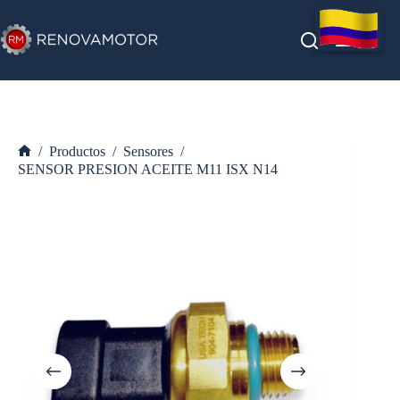
Saltar
al
contenido
/
Productos
/
Sensores
/
Inicio
SENSOR PRESION ACEITE M11 ISX N14