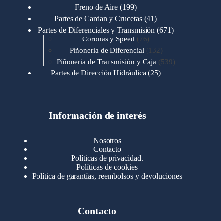
productos
199
Freno de Aire
199
productos
41
Partes de Cardan y Crucetas
41
productos
671
Partes de Diferenciales y Transmisión
671
76
productos
Coronas y Speed
76
productos
132
Piñoneria de Diferencial
132
productos
539
Piñoneria de Transmisión y Caja
539
productos
25
Partes de Dirección Hidráulica
25
productos
1
Partes de Transmisión y Caja
1
producto
1346
Partes para Motor
1346
productos
123
Motores Caterpillar
123
productos
Información de interés
723
Motores Cummins
723
productos
145
Cummins 4BT 6BT
145
productos
77
Cummins 6CT
77
Nosotros
productos
148
Cummins B/C 855
148
Contacto
productos
14
Cummins ISF
14
Políticas de privacidad.
productos
35
Cummins ISM
35
Políticas de cookies
productos
Política de garantías, reembolsos y devoluciones
100
Cummins ISX
100
productos
76
Motores Detroit
76
productos
170
Motores International
170
productos
29
Contacto
Motores Mack
29
productos
96
Motores Mercedez
96