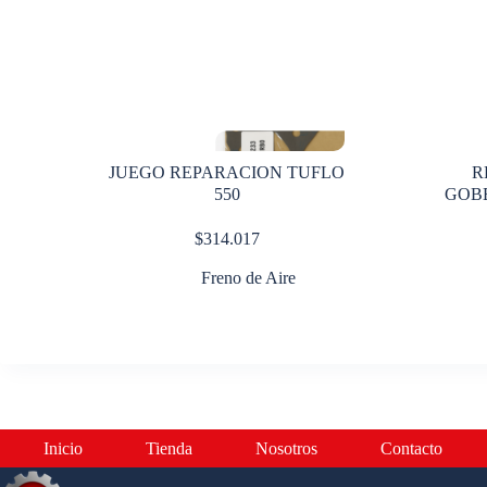
JUEGO REPARACION TUFLO
R
550
GOB
B
$
314.017
Freno de Aire
Inicio
Tienda
Nosotros
Contacto