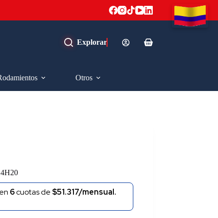
Carro
de
compra
Rodamientos
Otros
4H20
en
6
cuotas de
$51.317/mensual.