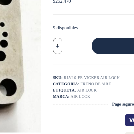
$
252.470
9 disponibles
REPARACION
BOMBA
VICKER
P38C4H20
cantidad
SKU:
RLV10-FR VICKER AIR LOCK
CATEGORÍA:
FRENO DE AIRE
ETIQUETA:
AIR LOCK
MARCA:
AIR LOCK
Pago seguro