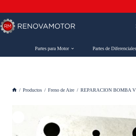
Saltar
al
contenido
Partes para Motor
Partes de Diferenciale
/
Productos
/
Freno de Aire
/
REPARACION BOMBA VI
Inicio