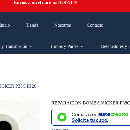
Envíos a nivel nacional GRATIS
Inicio
Tienda
Nosotros
Contacto
s y Transmisión
Turbos y Partes
Retenedores y 
CKER P38C4H20
REPARACION BOMBA VICKER P38C
Compra con
Solicita tu cupo.