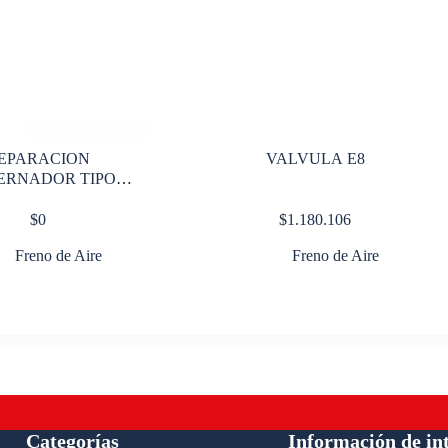
EPARACION
VALVULA E8
ERNADOR TIPO
OTELLA D 2
$
0
$
1.180.106
Freno de Aire
Freno de Aire
Categorías
Información de in