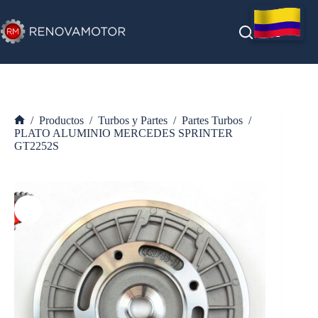
Saltar
al
contenido
/
Productos
/
Turbos y Partes
/
Partes Turbos
/
Inicio
PLATO ALUMINIO MERCEDES SPRINTER
GT2252S