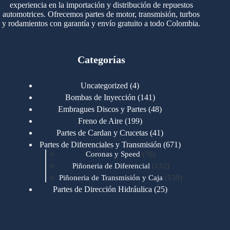
experiencia en la importación y distribución de repuestos
automotrices. Ofrecemos partes de motor, transmisión, turbos
y rodamientos con garantía y envío gratuito a todo Colombia.
Categorías
4
Uncategorized
4
productos
141
Bombas de Inyección
141
productos
48
Embragues Discos y Partes
48
productos
199
Freno de Aire
199
productos
41
Partes de Cardan y Crucetas
41
productos
671
Partes de Diferenciales y Transmisión
671
76
productos
Coronas y Speed
76
productos
132
Piñoneria de Diferencial
132
productos
539
Piñoneria de Transmisión y Caja
539
productos
25
Partes de Dirección Hidráulica
25
productos
1
Partes de Transmisión y Caja
1
producto
1346
Partes para Motor
1346
productos
123
Motores Caterpillar
123