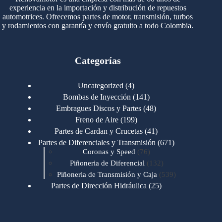
experiencia en la importación y distribución de repuestos
automotrices. Ofrecemos partes de motor, transmisión, turbos
y rodamientos con garantía y envío gratuito a todo Colombia.
Categorías
4
Uncategorized
4
productos
141
Bombas de Inyección
141
productos
48
Embragues Discos y Partes
48
productos
199
Freno de Aire
199
productos
41
Partes de Cardan y Crucetas
41
productos
671
Partes de Diferenciales y Transmisión
671
76
productos
Coronas y Speed
76
productos
132
Piñoneria de Diferencial
132
productos
539
Piñoneria de Transmisión y Caja
539
productos
25
Partes de Dirección Hidráulica
25
productos
1
Partes de Transmisión y Caja
1
producto
1346
Partes para Motor
1346
productos
123
Motores Caterpillar
123