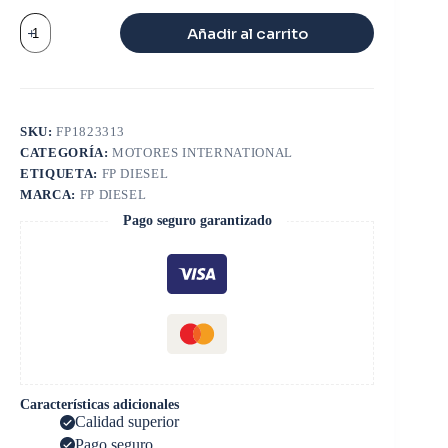
PISTON
Añadir al carrito
HI
DT
466
MODELO
NUEVO
cantidad
SKU:
FP1823313
CATEGORÍA:
MOTORES INTERNATIONAL
ETIQUETA:
FP DIESEL
MARCA:
FP DIESEL
Pago seguro garantizado
Características adicionales
Calidad superior
Pago seguro