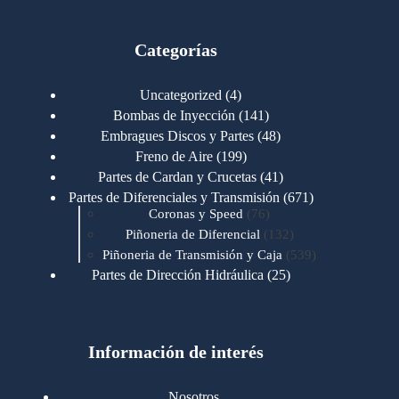
Categorías
4
Uncategorized
4
productos
141
Bombas de Inyección
141
productos
48
Embragues Discos y Partes
48
productos
199
Freno de Aire
199
productos
41
Partes de Cardan y Crucetas
41
productos
671
Partes de Diferenciales y Transmisión
671
76
productos
Coronas y Speed
76
productos
132
Piñoneria de Diferencial
132
productos
539
Piñoneria de Transmisión y Caja
539
productos
25
Partes de Dirección Hidráulica
25
productos
1
Partes de Transmisión y Caja
1
producto
1346
Partes para Motor
1346
productos
123
Motores Caterpillar
123
productos
Información de interés
723
Motores Cummins
723
productos
145
Cummins 4BT 6BT
145
productos
77
Cummins 6CT
77
Nosotros